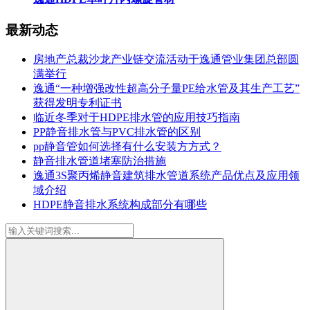
最新动态
房地产总裁沙龙产业链交流活动于逸通管业集团总部圆
满举行
逸通“一种增强改性超高分子量PE给水管及其生产工艺”
获得发明专利证书
临近冬季对于HDPE排水管的应用技巧指南
PP静音排水管与PVC排水管的区别
pp静音管如何选择有什么安装方方式？
静音排水管道堵塞防治措施
逸通3S聚丙烯静音建筑排水管道系统产品优点及应用领
域介绍
HDPE静音排水系统构成部分有哪些