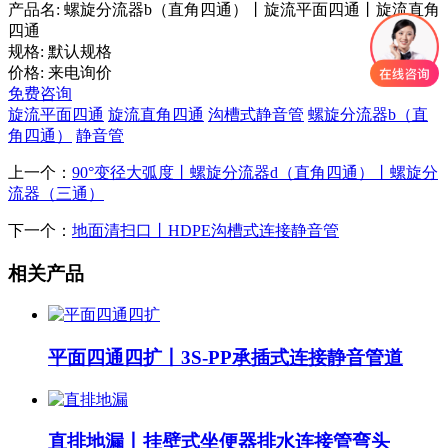
产品名:
螺旋分流器b（直角四通）丨旋流平面四通丨旋流直角
四通
规格:
默认规格
价格:
来电询价
免费咨询
旋流平面四通
旋流直角四通
沟槽式静音管
螺旋分流器b（直
角四通）
静音管
上一个：
90°变径大弧度丨螺旋分流器d（直角四通）丨螺旋分
流器（三通）
下一个：
地面清扫口丨HDPE沟槽式连接静音管
相关产品
平面四通四扩丨3S-PP承插式连接静音管道
直排地漏丨挂壁式坐便器排水连接管弯头