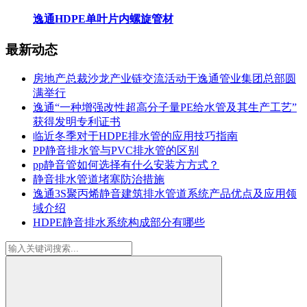
逸通HDPE单叶片内螺旋管材
最新动态
房地产总裁沙龙产业链交流活动于逸通管业集团总部圆
满举行
逸通“一种增强改性超高分子量PE给水管及其生产工艺”
获得发明专利证书
临近冬季对于HDPE排水管的应用技巧指南
PP静音排水管与PVC排水管的区别
pp静音管如何选择有什么安装方方式？
静音排水管道堵塞防治措施
逸通3S聚丙烯静音建筑排水管道系统产品优点及应用领
域介绍
HDPE静音排水系统构成部分有哪些