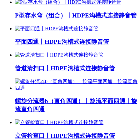
P型存水弯（组合）丨HDPE沟槽式连接静音管
平面四通丨HDPE沟槽式连接静音管
管道清扫口丨HDPE沟槽式连接静音管
螺旋分流器b（直角四通）丨旋流平面四通丨旋
流直角四通
立管检查口丨HDPE沟槽式连接静音管