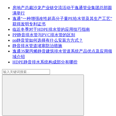
房地产总裁沙龙产业链交流活动于逸通管业集团总部圆
满举行
逸通“一种增强改性超高分子量PE给水管及其生产工艺”
获得发明专利证书
临近冬季对于HDPE排水管的应用技巧指南
PP静音排水管与PVC排水管的区别
pp静音管如何选择有什么安装方方式？
静音排水管道堵塞防治措施
逸通3S聚丙烯静音建筑排水管道系统产品优点及应用领
域介绍
HDPE静音排水系统构成部分有哪些