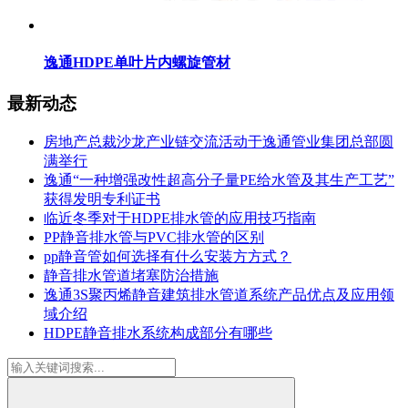
逸通HDPE单叶片内螺旋管材
最新动态
房地产总裁沙龙产业链交流活动于逸通管业集团总部圆
满举行
逸通“一种增强改性超高分子量PE给水管及其生产工艺”
获得发明专利证书
临近冬季对于HDPE排水管的应用技巧指南
PP静音排水管与PVC排水管的区别
pp静音管如何选择有什么安装方方式？
静音排水管道堵塞防治措施
逸通3S聚丙烯静音建筑排水管道系统产品优点及应用领
域介绍
HDPE静音排水系统构成部分有哪些