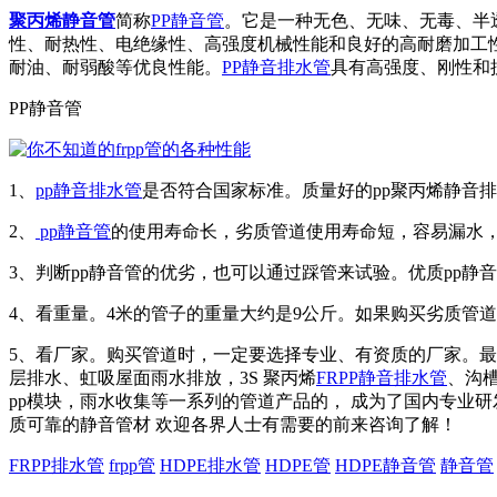
聚丙烯静音管
简称
PP静音管
。它是一种无色、无味、无毒、半
性、耐热性、电绝缘性、高强度机械性能和良好的高耐磨加工
耐油、耐弱酸等优良性能。
PP静音排水管
具有高强度、刚性和
PP静音管
1、
pp静音排水管
是否符合国家标准。质量好的pp聚丙烯静音
2、
pp静音管
的使用寿命长，劣质管道使用寿命短，容易漏水
3、判断pp静音管的优劣，也可以通过踩管来试验。优质pp
4、看重量。4米的管子的重量大约是9公斤。如果购买劣质管
5、看厂家。购买管道时，一定要选择专业、有资质的厂家。最
层排水、虹吸屋面雨水排放，3S 聚丙烯
FRPP静音排水管
、沟
pp模块，雨水收集等一系列的管道产品的， 成为了国内专业
质可靠的静音管材 欢迎各界人士有需要的前来咨询了解！
FRPP排水管
frpp管
HDPE排水管
HDPE管
HDPE静音管
静音管