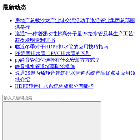
最新动态
房地产总裁沙龙产业链交流活动于逸通管业集团总部圆
满举行
逸通“一种增强改性超高分子量PE给水管及其生产工艺”
获得发明专利证书
临近冬季对于HDPE排水管的应用技巧指南
PP静音排水管与PVC排水管的区别
pp静音管如何选择有什么安装方方式？
静音排水管道堵塞防治措施
逸通3S聚丙烯静音建筑排水管道系统产品优点及应用领
域介绍
HDPE静音排水系统构成部分有哪些