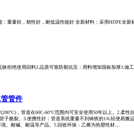
性能：重量轻，韧性好，耐低温性能好 全新材料：采用HDP
毒无昧拒绝使用回料2.品质可靠防裂抗压：用料增加国标加厚
水管管件
N/[200°C)，管道在60C-60°C范围内可安全使用50年以上。
发生管子脆裂。3.便携性好：管道系统重量不到铸铁的1/6,轻便
环境。耐碱、耐温等产品。5.回收环保：乙烯为热塑性材…