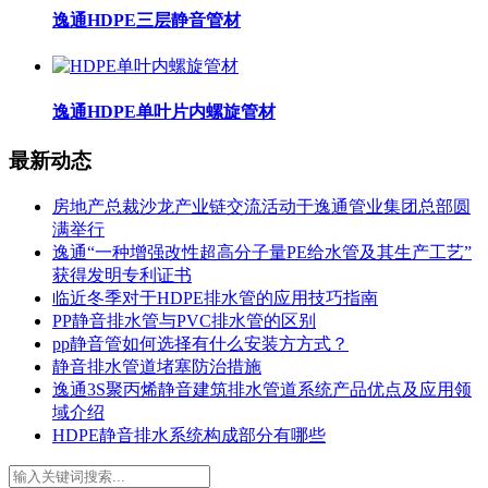
逸通HDPE三层静音管材
逸通HDPE单叶片内螺旋管材
最新动态
房地产总裁沙龙产业链交流活动于逸通管业集团总部圆
满举行
逸通“一种增强改性超高分子量PE给水管及其生产工艺”
获得发明专利证书
临近冬季对于HDPE排水管的应用技巧指南
PP静音排水管与PVC排水管的区别
pp静音管如何选择有什么安装方方式？
静音排水管道堵塞防治措施
逸通3S聚丙烯静音建筑排水管道系统产品优点及应用领
域介绍
HDPE静音排水系统构成部分有哪些