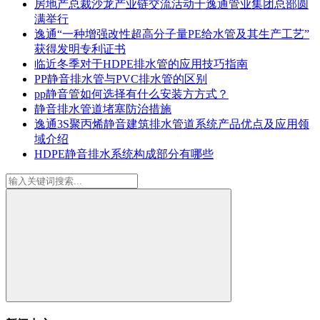
房地产总裁沙龙产业链交流活动于逸通管业集团总部圆
满举行
逸通“一种增强改性超高分子量PE给水管及其生产工艺”
获得发明专利证书
临近冬季对于HDPE排水管的应用技巧指南
PP静音排水管与PVC排水管的区别
pp静音管如何选择有什么安装方方式？
静音排水管道堵塞防治措施
逸通3S聚丙烯静音建筑排水管道系统产品优点及应用领
域介绍
HDPE静音排水系统构成部分有哪些