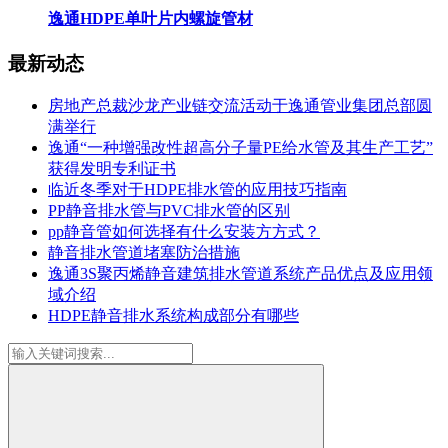
逸通HDPE单叶片内螺旋管材
最新动态
房地产总裁沙龙产业链交流活动于逸通管业集团总部圆
满举行
逸通“一种增强改性超高分子量PE给水管及其生产工艺”
获得发明专利证书
临近冬季对于HDPE排水管的应用技巧指南
PP静音排水管与PVC排水管的区别
pp静音管如何选择有什么安装方方式？
静音排水管道堵塞防治措施
逸通3S聚丙烯静音建筑排水管道系统产品优点及应用领
域介绍
HDPE静音排水系统构成部分有哪些