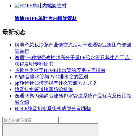
逸通HDPE单叶片内螺旋管材
最新动态
房地产总裁沙龙产业链交流活动于逸通管业集团总部圆
满举行
逸通“一种增强改性超高分子量PE给水管及其生产工艺”
获得发明专利证书
临近冬季对于HDPE排水管的应用技巧指南
PP静音排水管与PVC排水管的区别
pp静音管如何选择有什么安装方方式？
静音排水管道堵塞防治措施
逸通3S聚丙烯静音建筑排水管道系统产品优点及应用领
域介绍
HDPE静音排水系统构成部分有哪些