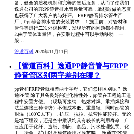
备，健全的质检机制和完善的售后服务，从而了使我们
逸通公司的FRPP静音排水管质量可靠，敢想敢做的态度
也获得了广大客户的与好评。 FRPP静音排水管生产
厂，frpp静音排水管的安装要求： 1.施工前，对管材和
管件等进行二次外观检查，发现所有的问题都不能用。
2.由于管体重量轻，在安装过程中可以手动移动，一
般…
管道百科
2020年11月11日
【管道百科】逸通PP静音管与FRPP
静音管区别两字差别在哪？
pp管和FRPP管就相差两个字母，它们怎样区别呢？ 逸
通PP管 除了具备良好的理化特性外，pp管在工程施工进
程中安置方便。（现场可接纳：热熔对焊、承插焊接和
法兰连接三种情势）不但成本低、重量轻。同时pp管的
耐温（100℃以下），抗压、抗拉、抗弯性能较好。无论
是地下埋设，还是空中敷设均具有较长的利用寿命，广
泛应用于化纤、造纸、制药、食品、污水处理惩罚、化
工、冶金、矿山以及构筑给排水等范畴。 逸通FRPP管