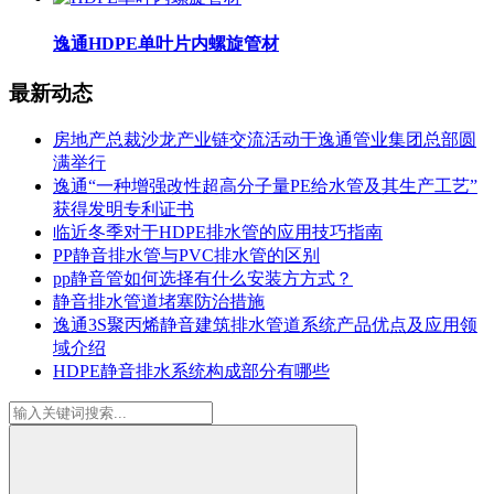
逸通HDPE单叶片内螺旋管材
最新动态
房地产总裁沙龙产业链交流活动于逸通管业集团总部圆
满举行
逸通“一种增强改性超高分子量PE给水管及其生产工艺”
获得发明专利证书
临近冬季对于HDPE排水管的应用技巧指南
PP静音排水管与PVC排水管的区别
pp静音管如何选择有什么安装方方式？
静音排水管道堵塞防治措施
逸通3S聚丙烯静音建筑排水管道系统产品优点及应用领
域介绍
HDPE静音排水系统构成部分有哪些