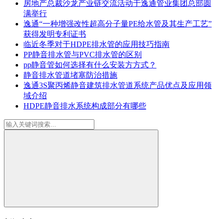
房地产总裁沙龙产业链交流活动于逸通管业集团总部圆
满举行
逸通“一种增强改性超高分子量PE给水管及其生产工艺”
获得发明专利证书
临近冬季对于HDPE排水管的应用技巧指南
PP静音排水管与PVC排水管的区别
pp静音管如何选择有什么安装方方式？
静音排水管道堵塞防治措施
逸通3S聚丙烯静音建筑排水管道系统产品优点及应用领
域介绍
HDPE静音排水系统构成部分有哪些