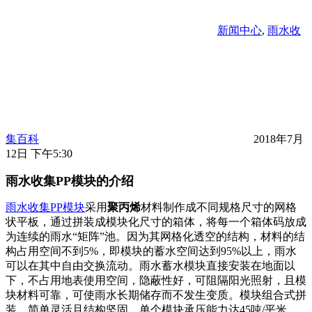
新闻中心
,
雨水收
集百科
2018年7月
12日 下午5:30
雨水收集PP模块的介绍
雨水收集PP模块
采用
聚丙烯
材料制作成不同规格尺寸的网格
状平板，通过拼装成模块化尺寸的箱体，将每一个箱体码放成
为连续的雨水“矩阵”池。因为其网格化透空的结构，材料的结
构占用空间不到5%，即模块的蓄水空间达到95%以上，雨水
可以在其中自由交换流动。雨水蓄水模块直接安装在地面以
下，不占用地表使用空间，隐蔽性好，可阻隔阳光照射，且模
块材料可靠，可使雨水长期储存而不发生变质。模块组合式拼
装，简单灵活且结构坚固，单个模块承压能力达45吨/平米，