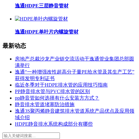
逸通HDPE三层静音管材
逸通HDPE单叶片内螺旋管材
最新动态
房地产总裁沙龙产业链交流活动于逸通管业集团总部圆
满举行
逸通“一种增强改性超高分子量PE给水管及其生产工艺”
获得发明专利证书
临近冬季对于HDPE排水管的应用技巧指南
PP静音排水管与PVC排水管的区别
pp静音管如何选择有什么安装方方式？
静音排水管道堵塞防治措施
逸通3S聚丙烯静音建筑排水管道系统产品优点及应用领
域介绍
HDPE静音排水系统构成部分有哪些