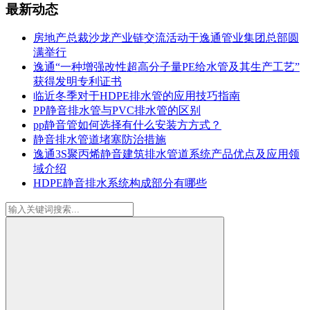
最新动态
房地产总裁沙龙产业链交流活动于逸通管业集团总部圆
满举行
逸通“一种增强改性超高分子量PE给水管及其生产工艺”
获得发明专利证书
临近冬季对于HDPE排水管的应用技巧指南
PP静音排水管与PVC排水管的区别
pp静音管如何选择有什么安装方方式？
静音排水管道堵塞防治措施
逸通3S聚丙烯静音建筑排水管道系统产品优点及应用领
域介绍
HDPE静音排水系统构成部分有哪些