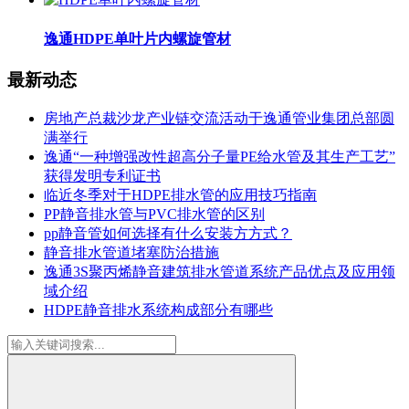
逸通HDPE单叶片内螺旋管材
最新动态
房地产总裁沙龙产业链交流活动于逸通管业集团总部圆
满举行
逸通“一种增强改性超高分子量PE给水管及其生产工艺”
获得发明专利证书
临近冬季对于HDPE排水管的应用技巧指南
PP静音排水管与PVC排水管的区别
pp静音管如何选择有什么安装方方式？
静音排水管道堵塞防治措施
逸通3S聚丙烯静音建筑排水管道系统产品优点及应用领
域介绍
HDPE静音排水系统构成部分有哪些