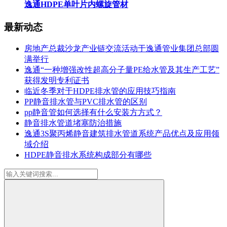
逸通HDPE单叶片内螺旋管材
最新动态
房地产总裁沙龙产业链交流活动于逸通管业集团总部圆
满举行
逸通“一种增强改性超高分子量PE给水管及其生产工艺”
获得发明专利证书
临近冬季对于HDPE排水管的应用技巧指南
PP静音排水管与PVC排水管的区别
pp静音管如何选择有什么安装方方式？
静音排水管道堵塞防治措施
逸通3S聚丙烯静音建筑排水管道系统产品优点及应用领
域介绍
HDPE静音排水系统构成部分有哪些