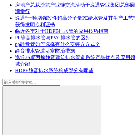
房地产总裁沙龙产业链交流活动于逸通管业集团总部圆
满举行
逸通“一种增强改性超高分子量PE给水管及其生产工艺”
获得发明专利证书
临近冬季对于HDPE排水管的应用技巧指南
PP静音排水管与PVC排水管的区别
pp静音管如何选择有什么安装方方式？
静音排水管道堵塞防治措施
逸通3S聚丙烯静音建筑排水管道系统产品优点及应用领
域介绍
HDPE静音排水系统构成部分有哪些