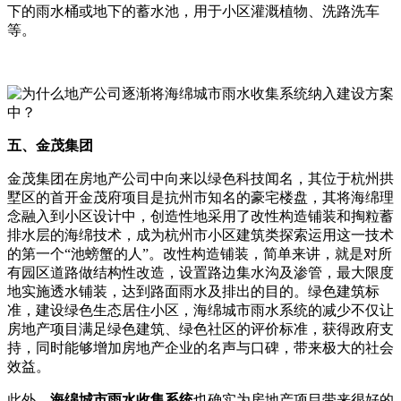
下的雨水桶或地下的蓄水池，用于小区灌溉植物、洗路洗车
等。
五、金茂集团
金茂集团在房地产公司中向来以绿色科技闻名，其位于杭州拱
墅区的首开金茂府项目是抗州市知名的豪宅楼盘，其将海绵理
念融入到小区设计中，创造性地采用了改性构造铺装和掏粒蓄
排水层的海绵技术，成为杭州市小区建筑类探索运用这一技术
的第一个“池螃蟹的人”。改性构造铺装，简单来讲，就是对所
有园区道路做结构性改造，设置路边集水沟及渗管，最大限度
地实施透水铺装，达到路面雨水及排出的目的。绿色建筑标
准，建设绿色生态居住小区，海绵城市雨水系统的减少不仅让
房地产项目满足绿色建筑、绿色社区的评价标准，获得政府支
持，同时能够增加房地产企业的名声与口碑，带来极大的社会
效益。
此外，
海绵城市雨水收集系统
也确实为房地产项目带来很好的