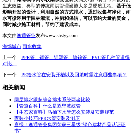
生态效益。典型的传统雨洪管理设施大多是硬质工程。
基于低
影响开发的设计，利用自然的方式排水，通过收集与净化，雨
水可循环用于园林灌溉，冲厕和保洁，可以节约大量的资金，
同时减少施工材料，节约了建设成本。
本文由
逸通管业
发布www.shstyy.com
海绵城市
雨水收集
上一个：
PPR管、铜管、铝塑管、镀锌管、PVC管几种管道得
对比。
下一个：
PE给水管在安装开槽以及回填时需注意哪些事项？
相关新闻
同层排水跟超静音排水系统两者比较
【管道百科】什么是双壁波纹管
【生态家百科】马桶下水管怎么安装及安装规范
家装小技巧PPR水管安装及测压
喜报！逸通管业集团荣获三星级“绿色建材产品认证证
书”