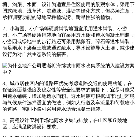
塘、沟渠、水面、设计为适宜居住区使用的景观水体，采用下
凹式绿地、浅草沟、渗透塘、湿塘等绿化方式，但必须注意，
承担调蓄功能的绿地应种植坑涝、耐旱性强的植物。
2、小游园、小广场等硬质铺装地面宜采用透水铺装。小游
园、小广场等硬质铺装地面宜采用透水砖和透水混凝土铺装，
小游园或绿地中的步行路还可采用鹅卵石、碎石等透水铺装，
满足雨水下渗至土壤或通过疏水，导水设施导入土壤，减少建
设行为对自然生态系统的损害。
3、城市居住区内的道路应优先考虑道路交通的使用功能，在
保证路面基强度及稳定性等安全性要求的前提下，宜尽可能采
用透水铺装，增加地透水面积。透水铺装可根据城市地理环境
与气候条件选择适宜的做法，例如人行道及车流量和荷载较小
的道路、宅间小路可采用透水沥青混凝土铺装。
4、高程设计应利于场地雨水收集与排放，在山区和丘陵地
区，应满足防洪设计要求。