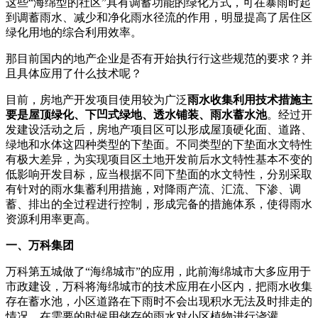
这些“海绵型的社区”具有调蓄功能的绿化方式，可在暴雨时起
到调蓄雨水、减少和净化雨水径流的作用，明显提高了居住区
绿化用地的综合利用效率。
那目前国内的地产企业是否有开始执行行这些规范的要求？并
且具体应用了什么技术呢？
目前，房地产开发项目使用较为广泛
雨水收集利用技术措施主
要是屋顶绿化、下凹式绿地、透水铺装、雨水蓄水池
。经过开
发建设活动之后，房地产项目区可以形成屋顶硬化面、道路、
绿地和水体这四种类型的下垫面。不同类型的下垫面水文特性
有极大差异，为实现项目区土地开发前后水文特性基本不变的
低影响开发目标，应当根据不同下垫面的水文特性，分别采取
有针对的雨水集蓄利用措施，对降雨产流、汇流、下渗、调
蓄、排出的全过程进行控制，形成完备的措施体系，使得雨水
资源利用率更高。
一、万科集团
万科第五城做了“海绵城市”的应用，此前海绵城市大多应用于
市政建设，万科将海绵城市的技术应用在小区内，把雨水收集
存在蓄水池，小区道路在下雨时不会出现积水无法及时排走的
情况，在需要的时候用储存的雨水对小区植物进行浇灌。