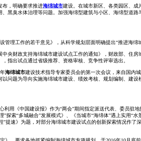
发布，明确要求推进
海绵城市
建设。在城市新区、各类园区、成
用、黑臭水体治理等问题。加强海绵型建筑与小区、海绵型道路
。
建设管理工作的若干意见》，从科学规划层面明确提出“推进海绵城
开展中央财政支持海绵城市建设试点工作的通知》，财政部、住房
南》，指出试点通过省级推荐、资格审核、竞争性评审选出。
6年
海绵城市
建设技术指导专家委员会的第一次会议，来自国内城
如何以问题为导向实施海绵城市建设、绩效考核、规划编制、建设
。
究中心利用《中国建设报》作为“两会”期间指定派送代表、委员驻地
理”探索“多城融合”发展模式》、《当城市“海绵体”遇上实用“
工程”提速》为题，对部分海绵城市建设试点的创新探索情况作了
定》，要求各地抓紧编制海绵城市专项规划，于2016年10月