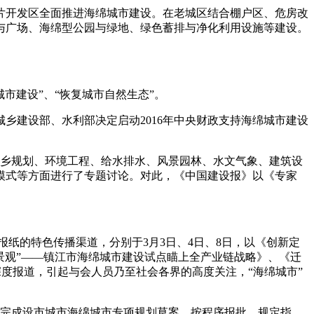
片开发区全面推进海绵城市建设。在老城区结合棚户区、危房改
与广场、海绵型公园与绿地、绿色蓄排与净化利用设施等建设。
市建设”、“恢复城市自然生态”。
城乡建设部、水利部决定启动2016年中央财政支持海绵城市建设
乡规划、环境工程、给水排水、风景园林、水文气象、建筑设
模式等方面进行了专题讨论。对此，《中国建设报》以《专家
报纸的特色传播渠道，分别于3月3日、4日、8日，以《创新定
水景观”——镇江市海绵城市建设试点瞄上全产业链战略》、《迁
深度报道，引起与会人员乃至社会各界的高度关注，“海绵城市”
底前完成设市城市海绵城市专项规划草案，按程序报批。规定指