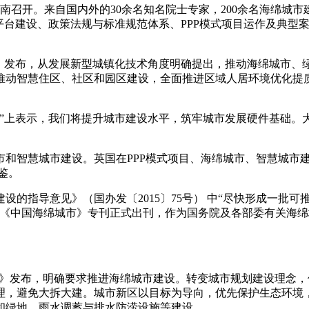
济南召开。来自国内外的30余名知名院士专家，200余名海绵城
平台建设、政策法规与标准规范体系、PPP模式项目运作及典型
知》发布，从发展新型城镇化技术角度明确提出，推动海绵城市
推动智慧住区、社区和园区建设，全面推进区域人居环境优化提
日论坛”上表示，我们将提升城市建设水平，筑牢城市发展硬件基
城市和智慧城市建设。英国在PPP模式项目、海绵城市、智慧城市
鉴。
建设的指导意见》（国办发〔2015〕75号） 中“尽快形成一
的《中国海绵城市》专刊正式出刊，作为国务院及各部委有关海
通知》发布，明确要求推进海绵城市建设。转变城市规划建设理念
理，避免大拆大建。城市新区以目标为导向，优先保护生态环境，
和绿地、雨水调蓄与排水防涝设施等建设。