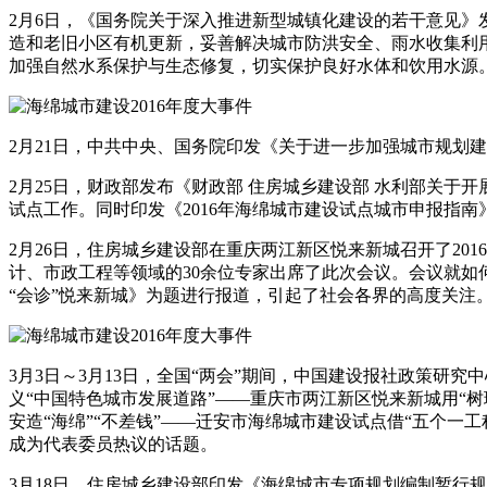
2月6日，《国务院关于深入推进新型城镇化建设的若干意见》
造和老旧小区有机更新，妥善解决城市防洪安全、雨水收集利
加强自然水系保护与生态修复，切实保护良好水体和饮用水源
2月21日，中共中央、国务院印发《关于进一步加强城市规划
2月25日，财政部发布《财政部 住房城乡建设部 水利部关于
试点工作。同时印发《2016年海绵城市建设试点城市申报指
2月26日，住房城乡建设部在重庆两江新区悦来新城召开了201
计、市政工程等领域的30余位专家出席了此次会议。会议就
“会诊”悦来新城》为题进行报道，引起了社会各界的高度关注
3月3日～3月13日，全国“两会”期间，中国建设报社政策研
义“中国特色城市发展道路”——重庆市两江新区悦来新城用“树
安造“海绵”“不差钱”——迁安市海绵城市建设试点借“五个一
成为代表委员热议的话题。
3月18日，住房城乡建设部印发《海绵城市专项规划编制暂行规