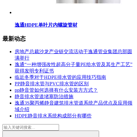
逸通HDPE单叶片内螺旋管材
最新动态
房地产总裁沙龙产业链交流活动于逸通管业集团总部圆
满举行
逸通“一种增强改性超高分子量PE给水管及其生产工艺”
获得发明专利证书
临近冬季对于HDPE排水管的应用技巧指南
PP静音排水管与PVC排水管的区别
pp静音管如何选择有什么安装方方式？
静音排水管道堵塞防治措施
逸通3S聚丙烯静音建筑排水管道系统产品优点及应用领
域介绍
HDPE静音排水系统构成部分有哪些