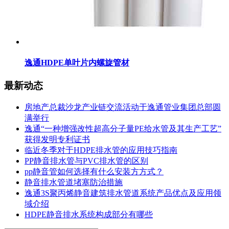
逸通HDPE单叶片内螺旋管材
最新动态
房地产总裁沙龙产业链交流活动于逸通管业集团总部圆
满举行
逸通“一种增强改性超高分子量PE给水管及其生产工艺”
获得发明专利证书
临近冬季对于HDPE排水管的应用技巧指南
PP静音排水管与PVC排水管的区别
pp静音管如何选择有什么安装方方式？
静音排水管道堵塞防治措施
逸通3S聚丙烯静音建筑排水管道系统产品优点及应用领
域介绍
HDPE静音排水系统构成部分有哪些