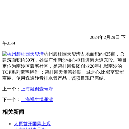
2024年2月29日 下
午2:39
杭州碧桂园天玺湾占地面积约425亩，总
建筑面积约50万，雄踞广州南沙核心枢纽进港大道东段。项目
定位为南沙区豪宅社区，是碧桂园集团创业20年礼献南沙的
TOP系列豪宅钜作 ；碧桂园天玺湾雄踞一城之心,比邻至繁华
商圈。使用逸通静音排水管产品，该项目现已完结。
上一个：
上海融创壹号府
下一个：
上海祥生悦澜湾
相关新闻
太原首开国风上观