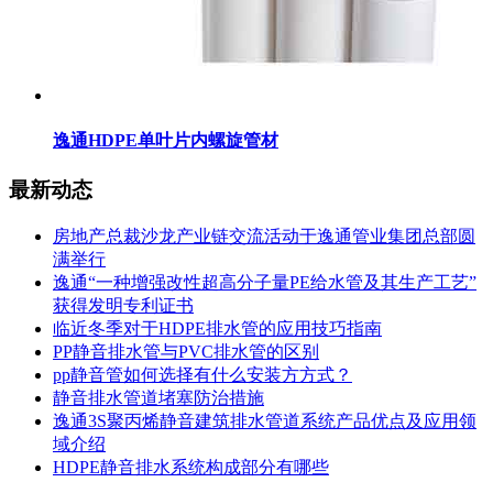
逸通HDPE单叶片内螺旋管材
最新动态
房地产总裁沙龙产业链交流活动于逸通管业集团总部圆
满举行
逸通“一种增强改性超高分子量PE给水管及其生产工艺”
获得发明专利证书
临近冬季对于HDPE排水管的应用技巧指南
PP静音排水管与PVC排水管的区别
pp静音管如何选择有什么安装方方式？
静音排水管道堵塞防治措施
逸通3S聚丙烯静音建筑排水管道系统产品优点及应用领
域介绍
HDPE静音排水系统构成部分有哪些